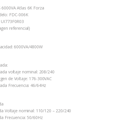
 6000VA Atlas 6K Forza
elo: FDC-006K
 UI773F0R03
agen referencial)
acidad: 6000VA/4800W
rada:
rada voltaje nominal: 208/240
gen de Voltaje: 176-300VAC
rada Frecuencia: 46/64Hz
da
ida Voltaje nominal: 110/120 – 220/240
ida Frecuencia: 50/60Hz