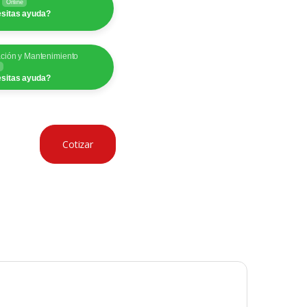
y
Online
sitas ayuda?
ación y Mantenimiento
sitas ayuda?
Cotizar