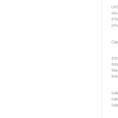
UPS
Mod
P/N
(Im
Cap
Ent
Ent
Mar
Ent
Sali
Sal
Sal