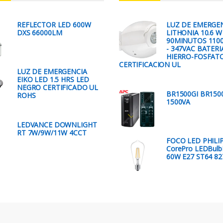
REFLECTOR LED 600W
LUZ DE EMERGE
DXS 66000LM
LITHONIA 10.6 W
90MINUTOS 1100
- 347VAC BATERIA
HIERRO-FOSFAT
CERTIFICACION UL
LUZ DE EMERGENCIA
EIKO LED 1.5 HRS LED
NEGRO CERTIFICADO UL
BR1500GI BR1500
ROHS
1500VA
LEDVANCE DOWNLIGHT
RT 7W/9W/11W 4CCT
FOCO LED PHILI
CorePro LEDBulb
60W E27 ST64 82