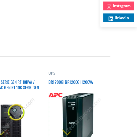
instagram
linkedin
UPS
 SERIE GEN RT 10KVA /
BR1200GI BR1200GI 1200VA
C GEN RT 10K SERIE GEN