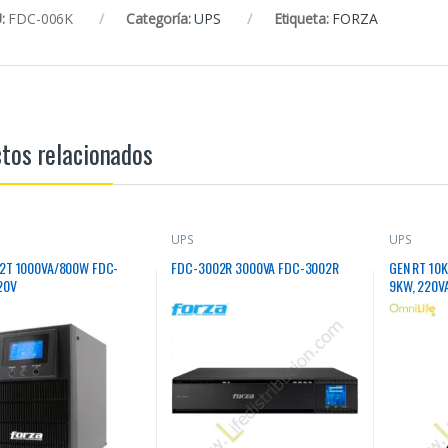
:
FDC-006K
Categoría:
UPS
Etiqueta:
FORZA
tos relacionados
UPS
UPS
2T 1000VA/800W FDC-
FDC-3002R 3000VA FDC-3002R
GEN RT 10K
20V
9KW, 220VA
RT