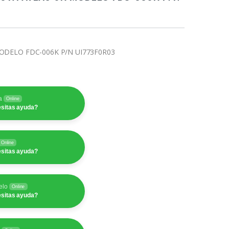
ODELO FDC-006K P/N UI773F0R03
a
Online
sitas ayuda?
Online
sitas ayuda?
elo
Online
sitas ayuda?