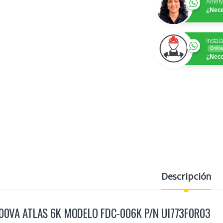
Amer
¿Nece
Instal
Online
¿Nece
Descripción
00VA ATLAS 6K MODELO FDC-006K P/N UI773F0R03