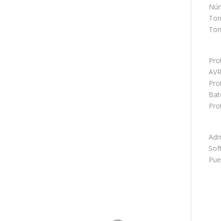
Núm
Tom
Tom
Pro
AVR
Pro
Bat
Pro
Adm
Sof
Pue