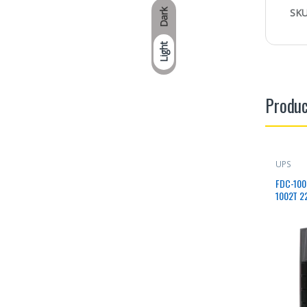
SKU
Dark
Light
Produc
UPS
FDC-100
1002T 2