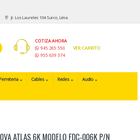
Jr. Los Laureles 104 Surco, Lima
COTIZA AHORA
945 265 550
VER CARRITO
955 639 374
Ferreteria
Cables
Redes
Audio
0VA ATLAS 6K MODELO FDC-006K P/N