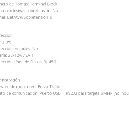
ero de Tomas: Terminal Block
as exclusivas sobretension: No
as Bat/AVR/Sobretensión: 6
tección
: ± 3%
tección en Joules: No
ería: 20x12v/7.2AH
tección Línea de Datos: RJ-45/11
inistración
tware de monitoreo: Forza Tracker
rto de comunicación: Puerto USB + RS232 para tarjeta SMNP (no inclu