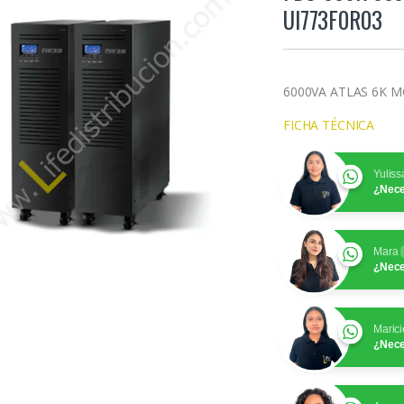
UI773F0R03
6000VA ATLAS 6K M
FICHA TÉCNICA
Yuliss
¿Nece
Mara
¿Nece
Marici
¿Nece