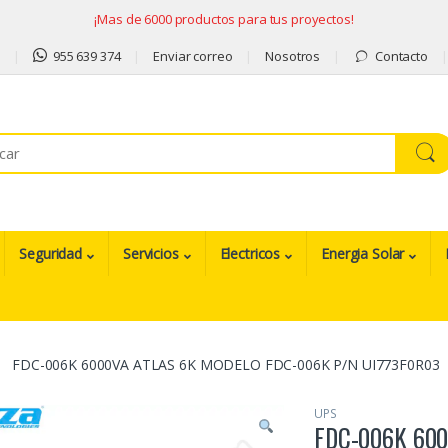
¡Mas de 6000 productos para tus proyectos!
9
955 639 374
Enviar correo
Nosotros
Contacto
Seguridad
Servicios
Electricos
Energia Solar
FDC-006K 6000VA ATLAS 6K MODELO FDC-006K P/N UI773F0R03
UPS
FDC-006K 600