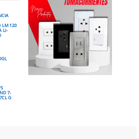
NCIA
 LM 120
 LI-
O
GI,
PS
ND 7-
7CL G