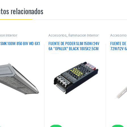
tos relacionados
ion Interior
Accesorios
,
Iluminacion Interior
Accesorio
SMK 100W 850 BIV WD 6X1
FUENTE DE PODER SLIM 150W/24V
FUENTE DE
6A “OPALUX” BLACK 18X5X2.5CM
72W/12V 6