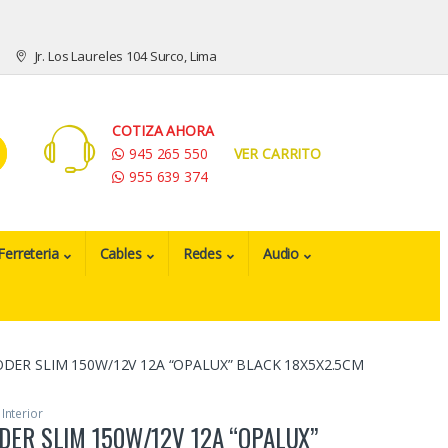
Jr. Los Laureles 104 Surco, Lima
COTIZA AHORA
945 265 550
VER CARRITO
955 639 374
Ferreteria
Cables
Redes
Audio
DER SLIM 150W/12V 12A “OPALUX” BLACK 18X5X2.5CM
Interior
DER SLIM 150W/12V 12A “OPALUX”