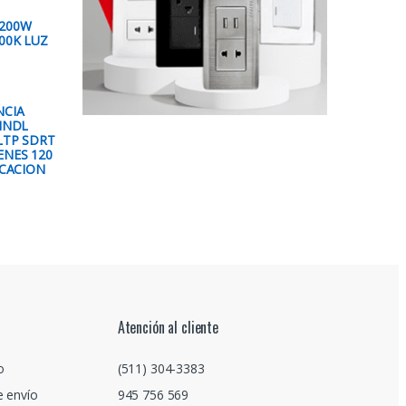
 200W
00K LUZ
NCIA
 INDL
LTP SDRT
ENES 120
ICACION
Atención al cliente
o
(511) 304-3383
e envío
945 756 569