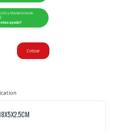
ación y Mantenimiento
sitas ayuda?
Cotizar
ication
 18X5X2.5CM