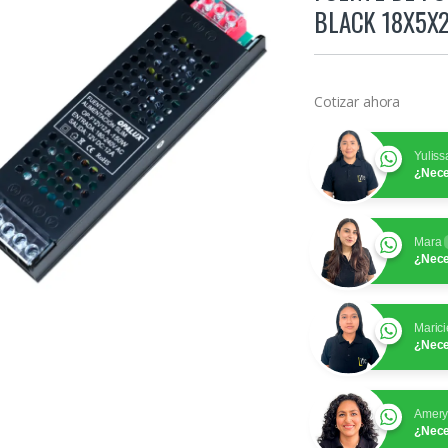
BLACK 18X5X
Cotizar ahora
Yuliss
¿Nece
Mara
¿Nece
Marici
¿Nece
Amer
¿Nece