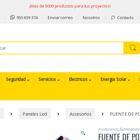
¡Mas de 6000 productos para tus proyectos!
9
955 639 374
Enviar correo
Nosotros
Contacto
Seguridad
Servicios
Electricos
Energia Solar
Paneles Led
Accesorios
FUENTE DE PO
Accesorios
,
Iluminacion 
FUENTE DE PO