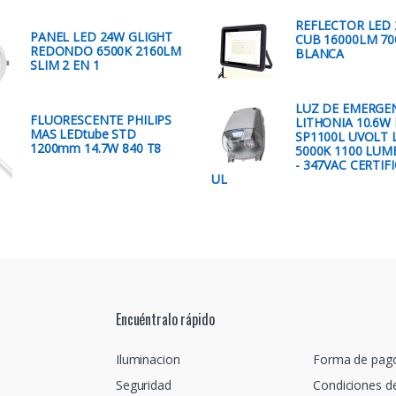
REFLECTOR LED
PANEL LED 24W GLIGHT
CUB 16000LM 70
REDONDO 6500K 2160LM
BLANCA
SLIM 2 EN 1
LUZ DE EMERGE
FLUORESCENTE PHILIPS
LITHONIA 10.6W
MAS LEDtube STD
SP1100L UVOLT 
1200mm 14.7W 840 T8
5000K 1100 LUM
- 347VAC CERTIF
UL
Encuéntralo rápido
Iluminacion
Forma de pag
Seguridad
Condiciones d