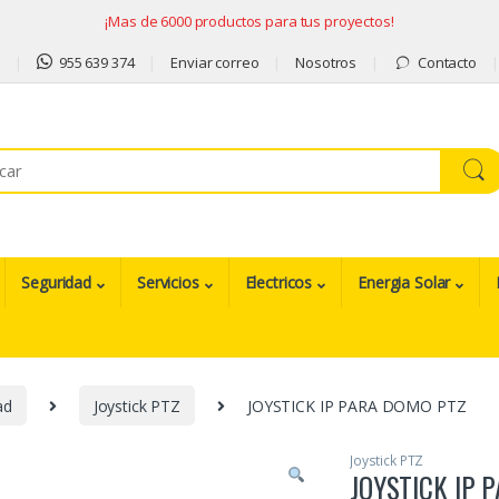
¡Mas de 6000 productos para tus proyectos!
9
955 639 374
Enviar correo
Nosotros
Contacto
Seguridad
Servicios
Electricos
Energia Solar
ad
Joystick PTZ
JOYSTICK IP PARA DOMO PTZ
Joystick PTZ
JOYSTICK IP 