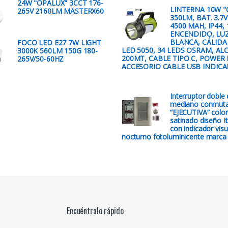
24W "OPALUX" 3CCT 176-
LINTERNA 10W "
265V 2160LM MASTERX60
350LM, BAT. 3.7V
4500 MAH, IP44, 
ENCENDIDO, LU
BLANCA, CÁLIDA
FOCO LED E27 7W LIGHT
LED 5050, 34 LEDS OSRAM, AL
3000K 560LM 150G 180-
200MT, CABLE TIPO C, POWER
265V/50-60HZ
ACCESORIO CABLE USB INDIC
Interruptor doble
mediano conmuta
“EJECUTIVA” color
satinado diseño It
con indicador visu
nocturno fotoluminicente marca
Encuéntralo rápido