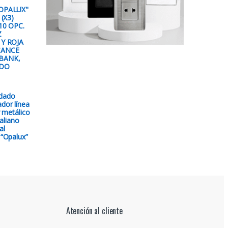
OPALUX"
 (X3)
10 OPC.
Z
 Y ROJA
CANCE
 BANK,
ADO
 dado
dor línea
 metálico
aliano
al
 “Opalux”
Atención al cliente