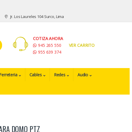
Jr. Los Laureles 104 Surco, Lima
COTIZA AHORA
945 265 550
VER CARRITO
955 639 374
Ferreteria
Cables
Redes
Audio
PARA DOMO PTZ