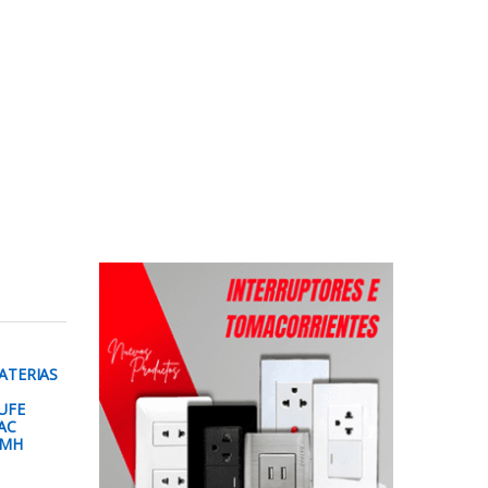
ATERIAS
UFE
AC
IMH