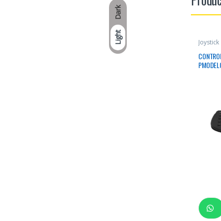
Dark
Light
Joystick
CONTROL
PMODELO