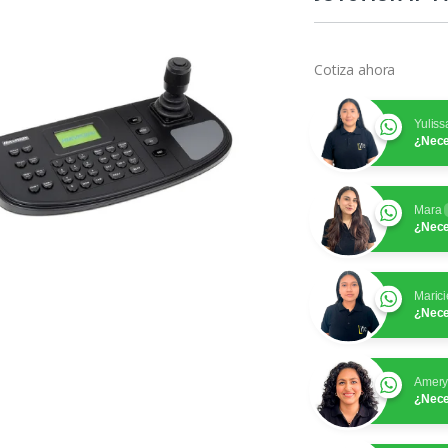
Cotiza ahora
Yuliss
¿Nece
Mara
¿Nece
Marici
¿Nece
Amer
¿Nece