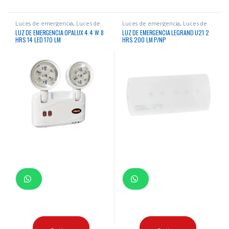
Luces de emergencia
,
Luces de
Luces de emergencia
,
Luces de
Emergencia
Emergencia
LUZ DE EMERGENCIA OPALUX 4.4 W 8
LUZ DE EMERGENCIA LEGRAND U21 2
HRS 14 LED 170 LM
HRS 200 LM P/NP