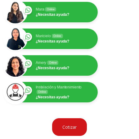
Mara
Online
¿Necesitas ayuda?
Maricielo
Online
¿Necesitas ayuda?
Amery
Online
¿Necesitas ayuda?
Instalación y Mantenimiento
Online
¿Necesitas ayuda?
Cotizar