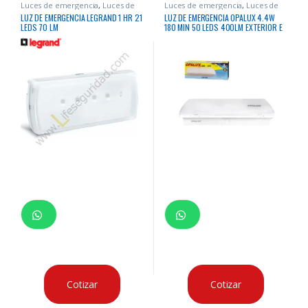
Luces de emergencia
,
Luces de
Luces de emergencia
,
Luces de
Emergencia
Emergencia
LUZ DE EMERGENCIA LEGRAND 1 HR 21
LUZ DE EMERGENCIA OPALUX 4.4W
LEDS 70 LM
180 MIN 50 LEDS 400LM EXTERIOR E
INTERIOR IP65
Cotizar
Cotizar