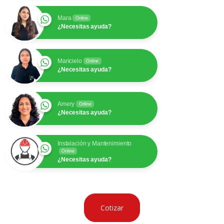
Mara
Online
¿Necesitas ayuda?
Maricielo
Online
¿Necesitas ayuda?
Amery
Online
¿Necesitas ayuda?
Instalación y Mantenimiento
Online
¿Necesitas ayuda?
Cotizar