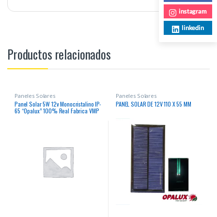
instagram
linkedin
Productos relacionados
Paneles Solares
Paneles Solares
Panel Solar 5W 12v Monocristalino IP-
PANEL SOLAR DE 12V 110 X 55 MM
65 “Opalux” 100% Real Fabrica VMP
17.8v IMP 0.28AMP especial para
cielos nublados o soleados