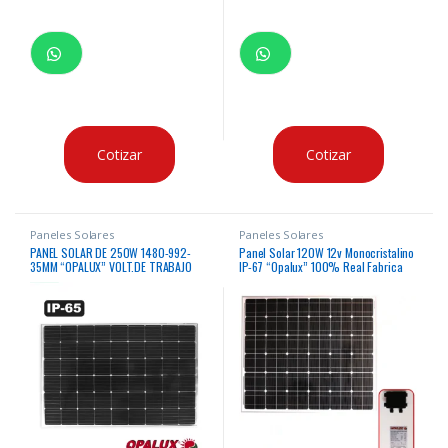
Cotizar
Cotizar
Paneles Solares
Paneles Solares
PANEL SOLAR DE 250W 1480-992-
Panel Solar 120W 12v Monocristalino
35MM “OPALUX” VOLT.DE TRABAJO
IP-67 “Opalux” 100% Real Fabrica
24VDC 8.8AMP IP-65
VMP 18.5v IMP 6.49AMP especial
para cielos nublados o soleados