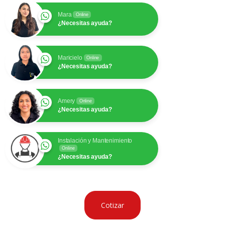
Mara
Online
¿Necesitas ayuda?
Maricielo
Online
¿Necesitas ayuda?
Amery
Online
¿Necesitas ayuda?
Instalación y Mantenimiento
Online
¿Necesitas ayuda?
Cotizar