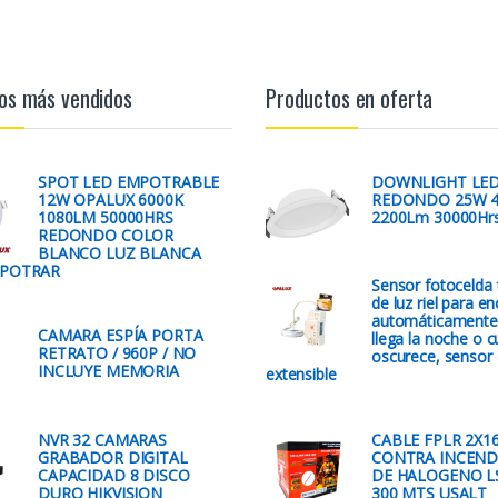
os más vendidos
Productos en oferta
SPOT LED EMPOTRABLE
DOWNLIGHT LE
12W OPALUX 6000K
REDONDO 25W 4
1080LM 50000HRS
2200Lm 30000Hr
REDONDO COLOR
BLANCO LUZ BLANCA
MPOTRAR
Sensor fotocelda t
de luz riel para e
automáticamente
CAMARA ESPÍA PORTA
llega la noche o 
RETRATO / 960P / NO
oscurece, sensor 
INCLUYE MEMORIA
extensible
NVR 32 CAMARAS
CABLE FPLR 2X1
GRABADOR DIGITAL
CONTRA INCEND
CAPACIDAD 8 DISCO
DE HALOGENO L
DURO HIKVISION
300 MTS USALT