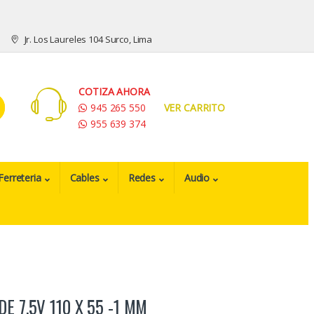
Jr. Los Laureles 104 Surco, Lima
COTIZA AHORA
945 265 550
VER CARRITO
955 639 374
Ferreteria
Cables
Redes
Audio
E 7.5V 110 X 55 -1 MM