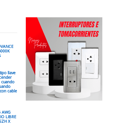
DVANCE
000K
s
ipo llave
ncender
 cuando
cuando
con cable
6 AWG
IO LIBRE
SZH X