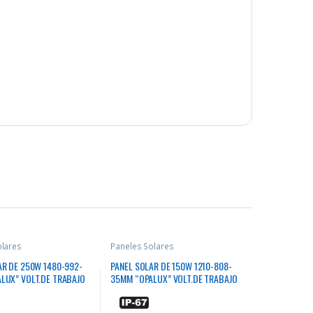
olares
Paneles Solares
AR DE 250W 1480-992-
PANEL SOLAR DE 150W 1210-808-
LUX” VOLT.DE TRABAJO
35MM “OPALUX” VOLT.DE TRABAJO
AMP IP-65
12VDC 8.11AMP CJX2