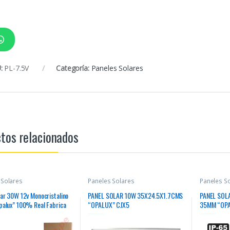
:
PL-7.5V
Categoría:
Paneles Solares
tos relacionados
 Solares
Paneles Solares
Paneles S
lar 30W 12v Monocristalino
PANEL SOLAR 10W 35X24.5X1.7CMS
PANEL SOL
palux” 100% Real Fabrica
“OPALUX” CJX5
35MM “OPA
v IMP 1.65AMP especial
24VDC 8.8
los nublados o soleados