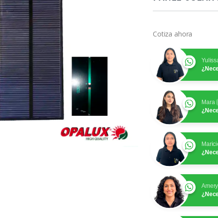
Cotiza ahora
Yuliss
¿Nece
Mara
¿Nece
Marici
¿Nece
Amer
¿Nece