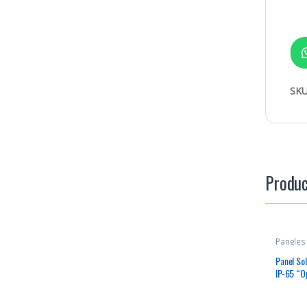
SKU
Produc
Paneles
Panel So
IP-65 “O
VMP 18.2
para cie