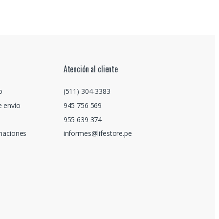
Atención al cliente
o
(511) 304-3383
e envío
945 756 569
955 639 374
amaciones
informes@lifestore.pe