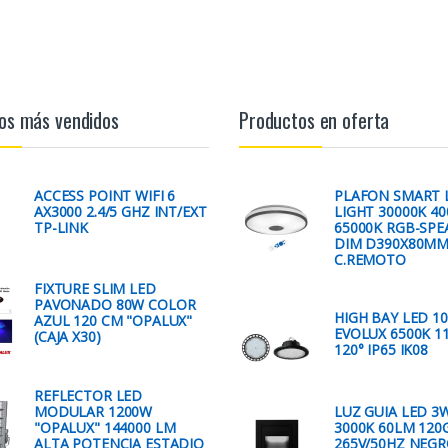
os más vendidos
Productos en oferta
ACCESS POINT WIFI 6
PLAFON SMART 
AX3000 2.4/5 GHZ INT/EXT
LIGHT 30000K 40
TP-LINK
65000K RGB-SPE
DIM D390X80M
C.REMOTO
FIXTURE SLIM LED
PAVONADO 80W COLOR
HIGH BAY LED 1
AZUL 120 CM "OPALUX"
EVOLUX 6500K 1
(CAJA X30)
120° IP65 IK08
REFLECTOR LED
MODULAR 1200W
LUZ GUIA LED 3
"OPALUX" 144000 LM
3000K 60LM 120G
ALTA POTENCIA ESTADIO
265V/50HZ NEGR