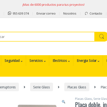
¡Mas de 6000 productos para tus proyectos!
9
955 639 374
Enviar correo
Nosotros
Contacto
Seguridad
Servicios
Electricos
Energia Solar
erruptores
Serie Glass
Placas Glass
Plac
Placas Glass
,
Serie Gla
Placa doble, i