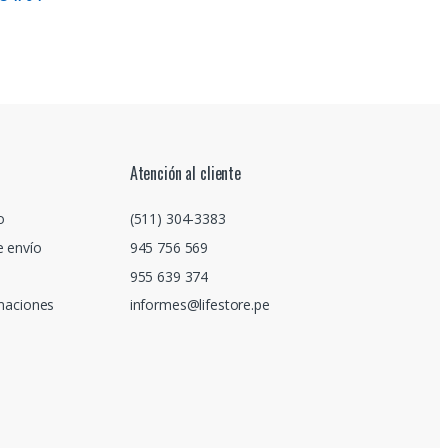
Atención al cliente
o
(511) 304-3383
e envío
945 756 569
955 639 374
amaciones
informes@lifestore.pe