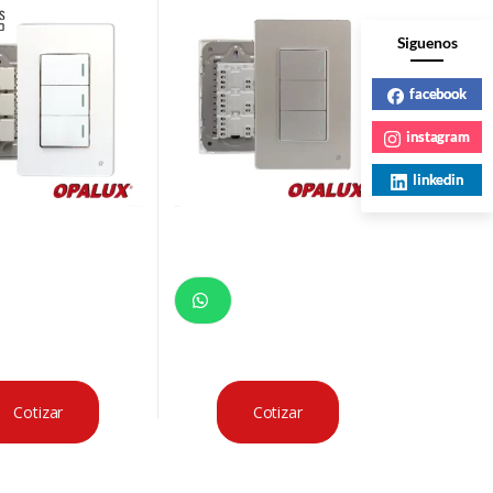
cm 127/250V 10A
Siguenos
facebook
instagram
linkedin
Cotizar
Cotizar