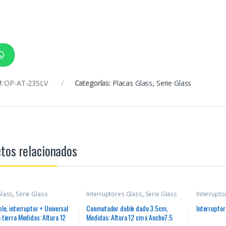
:
OP-AT-23SLV
Categorías:
Placas Glass
,
Serie Glass
tos relacionados
Glass
,
Serie Glass
Interruptores Glass
,
Serie Glass
Interrupto
le, interruptor + Universal
Conmutador doble dado 3.5cm,
Interruptor
 tierra Medidas: Altura 12
Medidas: Altura 12 cm x Ancho7.5