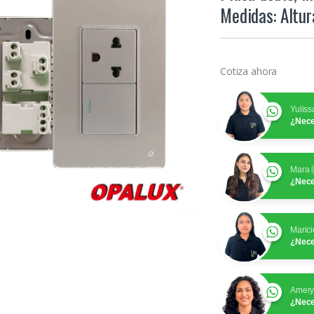
Medidas: Altu
Cotiza ahora
Yuliss
¿Nece
Mara
¿Nece
Marici
¿Nece
Amer
¿Nece