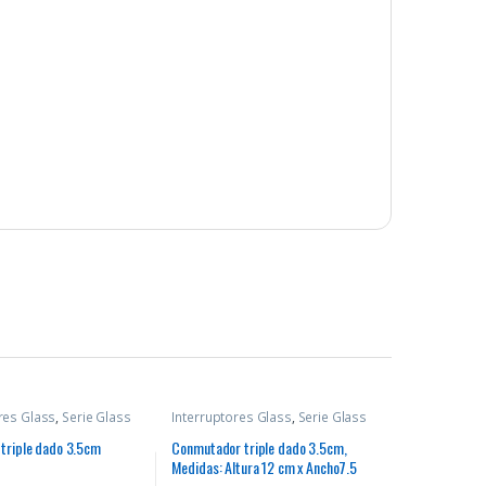
res Glass
,
Serie Glass
Interruptores Glass
,
Serie Glass
 triple dado 3.5cm
Conmutador triple dado 3.5cm,
Medidas: Altura 12 cm x Ancho7.5