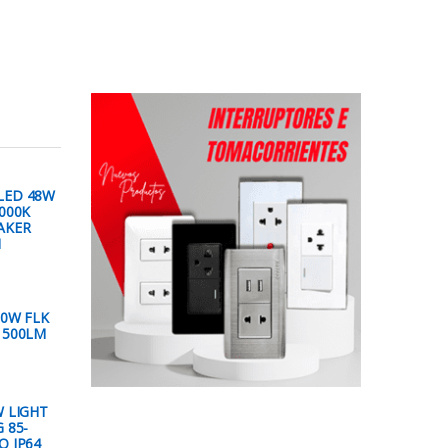
LED 48W
000K
AKER
M
00W FLK
1500LM
W LIGHT
 85-
O IP64