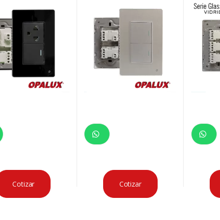
ho7.5 cm
cm 127/250V 10A
Cotizar
Cotizar