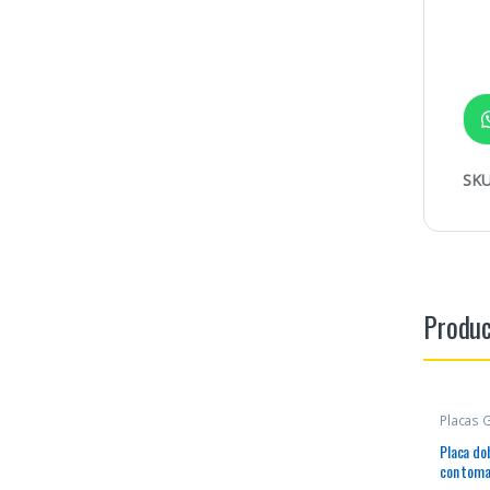
SKU
Produc
Placas 
Placa dob
con toma