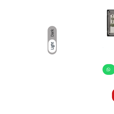
cm x Anc
Dark
Light