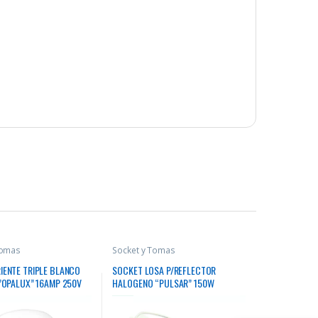
Tomas
Socket y Tomas
ENTE TRIPLE BLANCO
SOCKET LOSA P/REFLECTOR
”OPALUX” 16AMP 250V
HALOGENO “PULSAR” 150W
STER 200
C/CABLE ADBESTADO