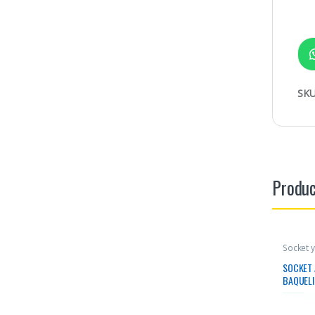
SKU
Produc
Socket 
SOCKET 
BAQUELI
250VAC 
600