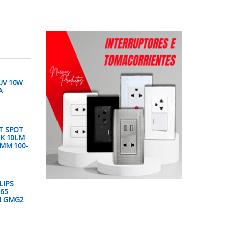
UV 10W
A
T SPOT
0K 10LM
3MM 100-
LIPS
65
H GMG2