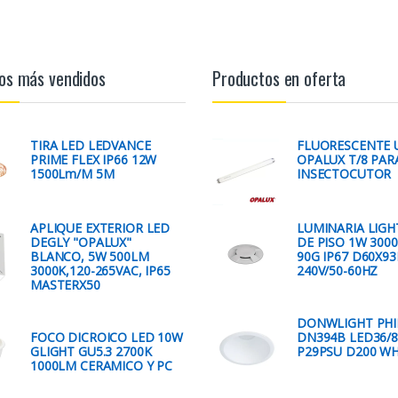
os más vendidos
Productos en oferta
TIRA LED LEDVANCE
FLUORESCENTE 
PRIME FLEX IP66 12W
OPALUX T/8 PAR
1500Lm/M 5M
INSECTOCUTOR
APLIQUE EXTERIOR LED
LUMINARIA LIGH
DEGLY "OPALUX"
DE PISO 1W 300
BLANCO, 5W 500LM
90G IP67 D60X9
3000K,120-265VAC, IP65
240V/50-60HZ
MASTERX50
DONWLIGHT PHI
FOCO DICROICO LED 10W
DN394B LED36/8
GLIGHT GU5.3 2700K
P29PSU D200 W
1000LM CERAMICO Y PC