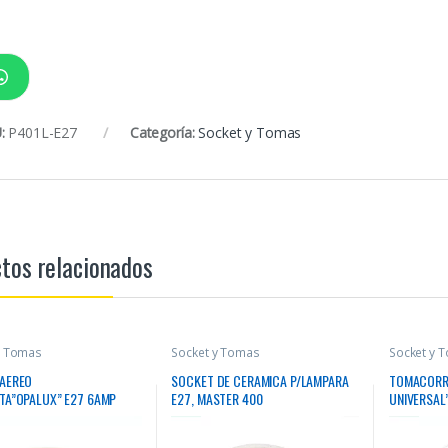
:
P401L-E27
Categoría:
Socket y Tomas
tos relacionados
y Tomas
Socket y Tomas
Socket y 
AEREO
SOCKET DE CERAMICA P/LAMPARA
TOMACORRI
TA”OPALUX” E27 6AMP
E27, MASTER 400
UNIVERSAL
C/CREMA CJX24, MASTER
CJX10, MA