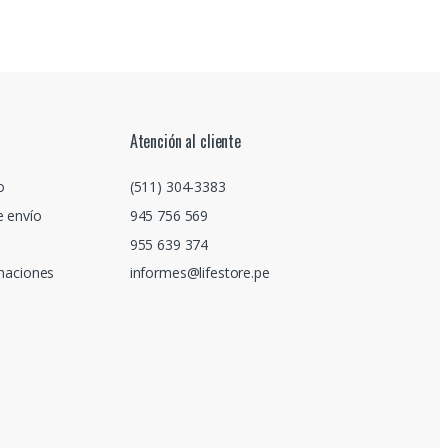
Atención al cliente
o
(511) 304-3383
e envío
945 756 569
955 639 374
amaciones
informes@lifestore.pe