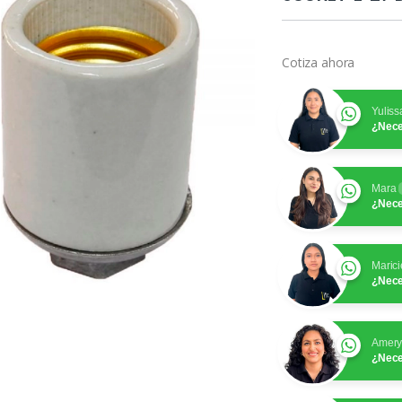
Cotiza ahora
Yuliss
¿Nece
Mara
¿Nece
Marici
¿Nece
Amer
¿Nece