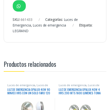
SKU:
661433
Categorías:
Luces de
Emergencia
,
Luces de emergencia
Etiqueta:
LEGRAND
Productos relacionados
Luces de emergencia
,
Luces de
Luces de emergencia
,
Luces de
Emergencia
Emergencia
LUZ DE EMERGENCIA OPALUX 40W 90
LUZ DE EMERGENCIA OPALUX 40W 4
MIN/03 HRS CON UN SOLO FARO 120
HRS 200 MTS 1600 LUMENES TOMA
MTS HALOGENA TOMA A TIERRA
A TIERRA