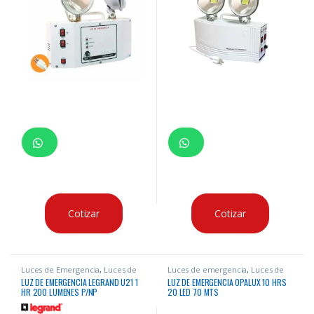
Cotizar
Cotizar
Luces de Emergencia
,
Luces de
Luces de emergencia
,
Luces de
emergencia
Emergencia
LUZ DE EMERGENCIA LEGRAND U21 1
LUZ DE EMERGENCIA OPALUX 10 HRS
HR 200 LUMENES P/NP
20 LED 70 MTS