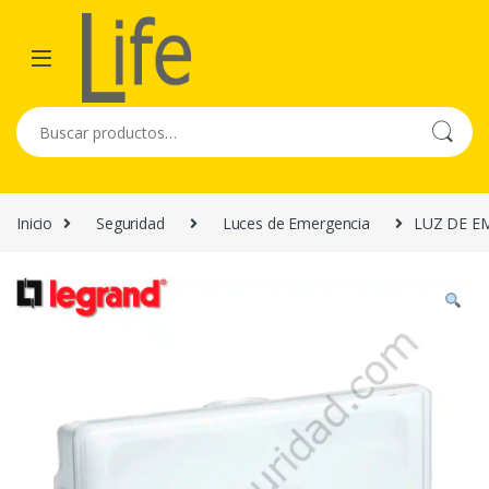
Skip to navigation
Skip to content
Buscar por:
Inicio
Seguridad
Luces de Emergencia
LUZ DE E