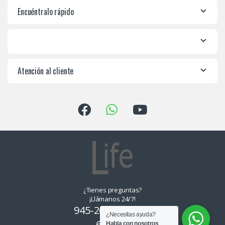
Encuéntralo rápido
Atención al cliente
¿Tienes preguntas?
¡Llámanos 24/7!
945-265550, 955-
¿Necesitas ayuda?
639374
Habla con nosotros