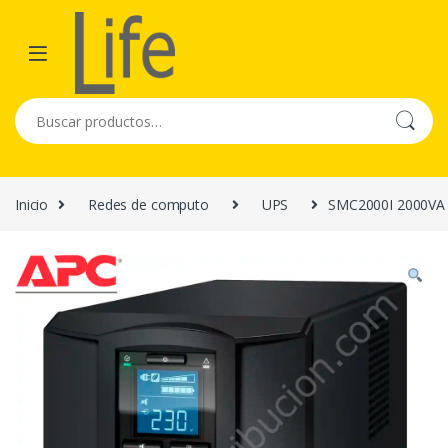
Skip to navigation
Skip to content
Buscar por:
Inicio
Redes de computo
UPS
SMC2000I 2000VA