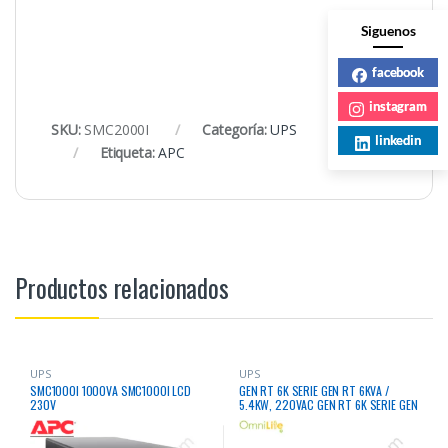
Siguenos
facebook
instagram
SKU:
SMC2000I
Categoría:
UPS
linkedin
Etiqueta:
APC
Productos relacionados
UPS
UPS
SMC1000I 1000VA SMC1000I LCD
GEN RT 6K SERIE GEN RT 6KVA /
230V
5.4KW, 220VAC GEN RT 6K SERIE GEN
RT