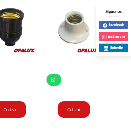
NEGRO CJX24, MASTER
Siguenos
facebook
instagram
linkedin
Cotizar
Cotizar