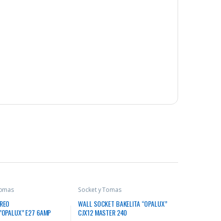
Tomas
Socket y Tomas
REO
WALL SOCKET BAKELITA “OPALUX”
”OPALUX” E27 6AMP
CJX12 MASTER 240