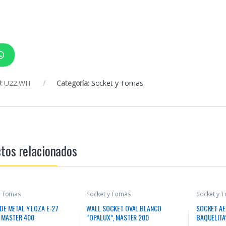
:
U22.WH
Categoría:
Socket y Tomas
tos relacionados
y Tomas
Socket y Tomas
Socket y 
DE METAL Y LOZA E-27
WALL SOCKET OVAL BLANCO
SOCKET AE
 MASTER 400
“OPALUX”, MASTER 200
BAQUELITA