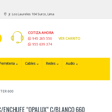
Jr. Los Laureles 104 Surco, Lima
COTIZA AHORA
945 265 550
VER CARRITO
955 639 374
Ferreteria
Cables
Redes
Audio
TER 600
C/ENCHUFE “OPALUX” C/BLANCO 660