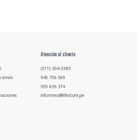
Atención al cliente
o
(511) 304-3383
e envío
945 756 569
955 639 374
amaciones
informes@lifestore.pe