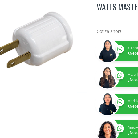
WATTS MASTE
Cotiza ahora
Yuliss
¿Nece
Mara
¿Nece
Marici
¿Nece
Amer
¿Nece