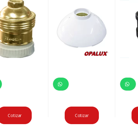
250VAC C/
600
Cotizar
Cotizar