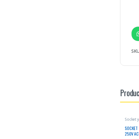
SKU
Produc
Socket 
SOCKET 
250V AC