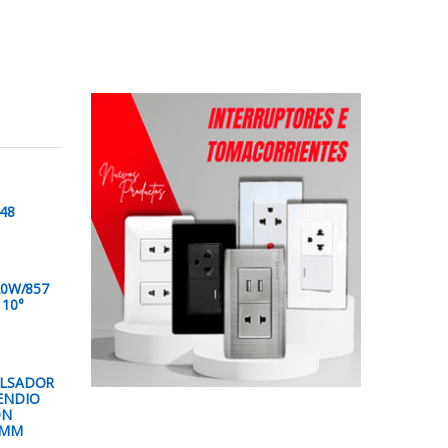
48
20W/857
10°
ULSADOR
ENDIO
ON
FMM