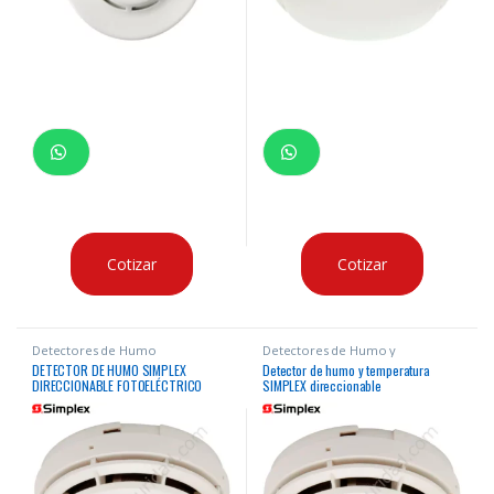
Cotizar
Cotizar
Detectores de Humo
Detectores de Humo y
Temperatura
DETECTOR DE HUMO SIMPLEX
Detector de humo y temperatura
DIRECCIONABLE FOTOELÉCTRICO
SIMPLEX direccionable