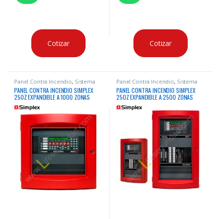
Cotizar
Cotizar
Panel Contra Incendio
,
Sistema
Panel Contra Incendio
,
Sistema
Contra Incendio
Contra Incendio
PANEL CONTRA INCENDIO SIMPLEX
PANEL CONTRA INCENDIO SIMPLEX
250Z EXPANDIBLE A 1000 ZONAS
250Z EXPANDIBLE A 2500 ZONAS
IDNAC DIRECCIONABLE
DIRECCIONABLE