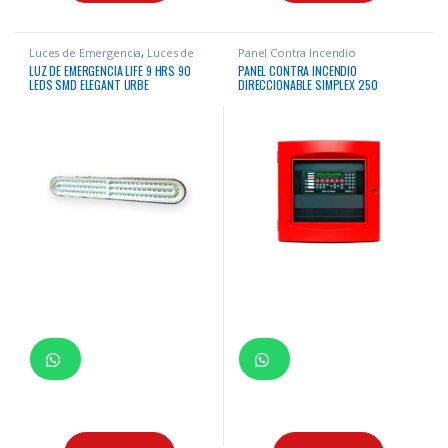
Luces de Emergencia
,
Luces de
Panel Contra Incendio
emergencia
LUZ DE EMERGENCIA LIFE 9 HRS 90
PANEL CONTRA INCENDIO
LEDS SMD ELEGANT URBE
DIRECCIONABLE SIMPLEX 250
HASTA150M2 PRODUCTO 100%
DIRECCIONES BASE EXPANDIBLE
ORIGINAL CUMPLE INDECI
HASTA 1000 DIRECCIONES