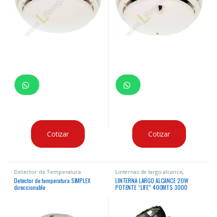
Cotizar
Cotizar
Detector de Temperatura
Linternas de largo alcance
,
Linternas Recargables
Detector de temperatura SIMPLEX
LINTERNA LARGO ALCANCE 20W
direccionable
POTENTE “LIFE” 400MTS 3000
LUMENS 8-12HRS DURACION 9
MODOS CON LUZ LATERAL Y LUZ ROJO
EMERGENCIA USB RESISTENTE CAIDA
2MTS Y A LLUVIAS