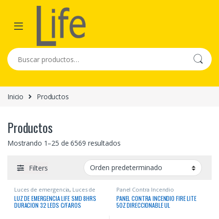
Skip to navigation
Skip to content
Buscar por:
Inicio
Productos
Productos
Mostrando 1–25 de 6569 resultados
Filters
Luces de emergencia
,
Luces de
Panel Contra Incendio
Emergencia
LUZ DE EMERGENCIA LIFE SMD 8HRS
PANEL CONTRA INCENDIO FIRE LITE
DURACION 32 LEDS C/FAROS
50Z DIRECCIONABLE UL
GIRATORIOS ILUMINACION BLANCA
LEDS ULTRABRILLANTES 150M2