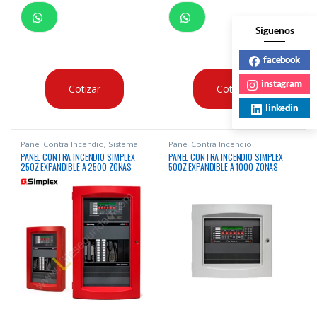
Siguenos
facebook
instagram
Cotizar
Cotizar
linkedin
Panel Contra Incendio
,
Sistema
Panel Contra Incendio
Contra Incendio
PANEL CONTRA INCENDIO SIMPLEX
PANEL CONTRA INCENDIO SIMPLEX
250Z EXPANDIBLE A 2500 ZONAS
500Z EXPANDIBLE A 1000 ZONAS
DIRECCIONABLE IDNAC
DIRECCIONABLE