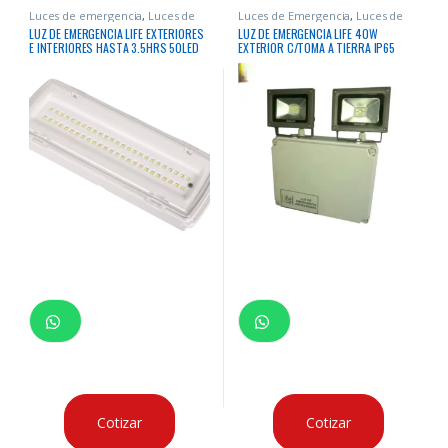
Luces de emergencia
,
Luces de
Luces de Emergencia
,
Luces de
Emergencia
emergencia
LUZ DE EMERGENCIA LIFE EXTERIORES
LUZ DE EMERGENCIA LIFE 40W
E INTERIORES HASTA 3.5HRS 50LED
EXTERIOR C/TOMA A TIERRA IP65
150M2 POLICARBONATO
Cotizar
Cotizar