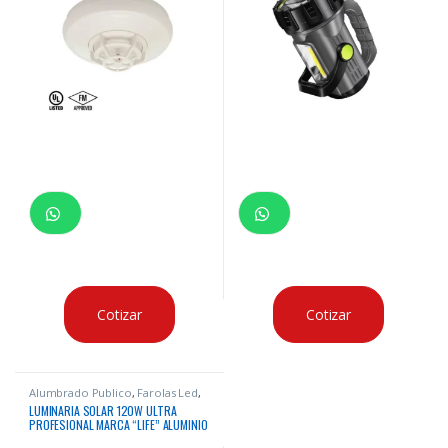
Cotizar
Cotizar
Alumbrado Publico
,
Farolas Led
,
Luminarias para Parques
,
LUMINARIA SOLAR 120W ULTRA
Luminarias para parques
,
PROFESIONAL MARCA “LIFE” ALUMINIO
Luminarias Solares
,
Pastorales
Solares
210LM/W PANEL MONOCRISTALINO